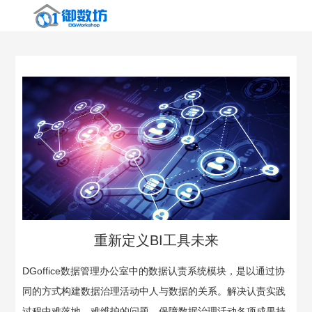
首
页
软
件
咨
产
询
解
品
服
决
客
务
方
户
新
重新定义BI工具未来
案
案
闻
学
DGoffice数据管理办公室中的数据认责系统模块，是以通过协
例
中
习
关
同的方式构建数据治理活动中人与数据的关系。解决认责实践
过程中难落地、难维护的问题，保障数据治理活动各项成果持