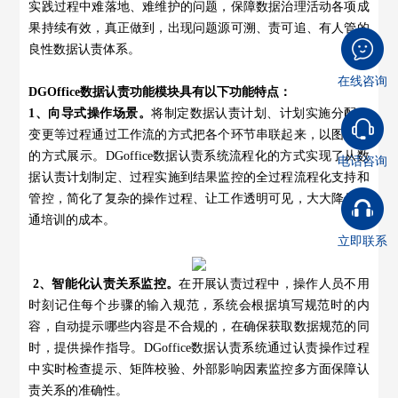
实践过程中难落地、难维护的问题，保障数据治理活动各项成
果持续有效，真正做到，出现问题源可溯、责可追、有人管的
良性数据认责体系。
在线咨询
DGOffice数据认责功能模块具有以下功能特点：
1、向导式操作场景。
将制定数据认责计划、计划实施分配、
变更等过程通过工作流的方式把各个环节串联起来，以图形化
的方式展示。DGoffice数据认责系统流程化的方式实现了从数
电话咨询
据认责计划制定、过程实施到结果监控的全过程流程化支持和
管控，简化了复杂的操作过程、让工作透明可见，大大降低沟
通培训的成本。
立即联系
2、智能化认责关系监控。
在开展认责过程中，操作人员不用
时刻记住每个步骤的输入规范，系统会根据填写规范时的内
容，自动提示哪些内容是不合规的，在确保获取数据规范的同
时，提供操作指导。DGoffice数据认责系统通过认责操作过程
中实时检查提示、矩阵校验、外部影响因素监控多方面保障认
责关系的准确性。