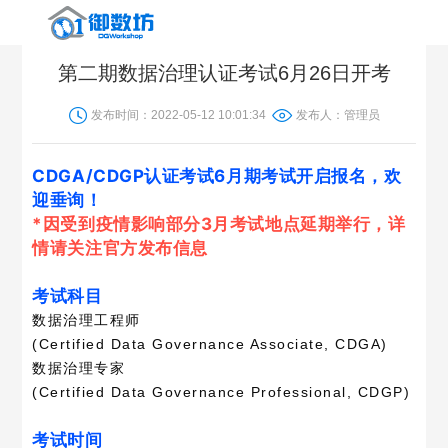
第二期数据治理认证考试6月26日开考
首
发布时间：2022-05-12 10:01:34
发布人：管理员
页
软
CDGA/CDGP认证考试6月期考试开启报名，欢
件
咨
迎垂询！
*因受到疫情影响部分3月考试地点延期举行，详
产
询
解
情请关注官方发布信息
品
服
决
客
考试科目
务
方
户
新
数据治理工程师
(Certified Data Governance Associate, CDGA)
案
案
闻
学
数据治理专家
(Certified Data Governance Professional, CDGP)
例
中
习
关
考试时间