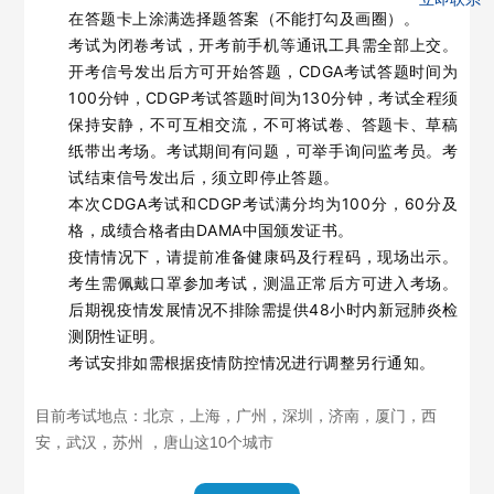
在答题卡上涂满选择题答案（不能打勾及画圈）。
考试为闭卷考试，开考前手机等通讯工具需全部上交。
开考信号发出后方可开始答题，CDGA考试答题时间为
100分钟，CDGP考试答题时间为130分钟，考试全程须
保持安静，不可互相交流，不可将试卷、答题卡、草稿
纸带出考场。考试期间有问题，可举手询问监考员。考
试结束信号发出后，须立即停止答题。
本次CDGA考试和CDGP考试满分均为100分，60分及
格，成绩合格者由DAMA中国颁发证书。
疫情情况下，请提前准备健康码及行程码，现场出示。
考生需佩戴口罩参加考试，测温正常后方可进入考场。
后期视疫情发展情况不排除需提供48小时内新冠肺炎检
测阴性证明。
考试安排如需根据疫情防控情况进行调整另行通知。
目前考试地点：北京，上海，广州，深圳，济南，厦门，西
安，武汉，苏州 ，唐山这10个城市