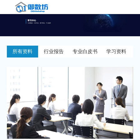
首
页
软
所有资料
行业报告
专业白皮书
学习资料
件
咨
产
询
解
品
服
决
客
务
方
户
新
案
案
闻
学
例
中
习
关